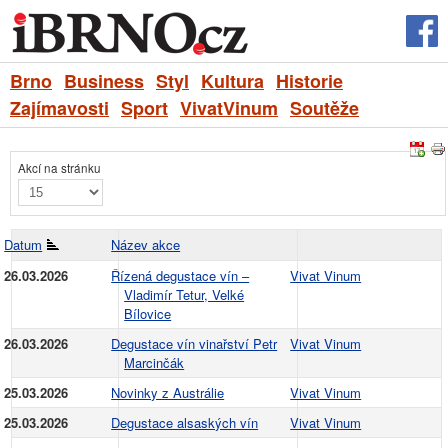
Brno
Business
Styl
Kultura
Historie
Zajímavosti
Sport
VivatVinum
Soutěže
Akcí na stránku
Datum
Název akce
26.03.2026
Řízená degustace vín –
Vivat Vinum
Vladimír Tetur, Velké
Bílovice
26.03.2026
Degustace vín vinařství Petr
Vivat Vinum
Marcinčák
25.03.2026
Novinky z Austrálie
Vivat Vinum
25.03.2026
Degustace alsaských vín
Vivat Vinum