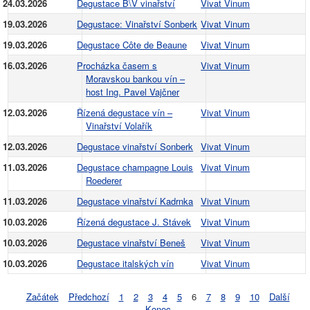
24.03.2026
Degustace B\V vinařství
Vivat Vinum
19.03.2026
Degustace: Vinařství Sonberk
Vivat Vinum
19.03.2026
Degustace Côte de Beaune
Vivat Vinum
16.03.2026
Procházka časem s
Vivat Vinum
Moravskou bankou vín –
host Ing. Pavel Vajčner
12.03.2026
Řízená degustace vín –
Vivat Vinum
Vinařství Volařík
12.03.2026
Degustace vinařství Sonberk
Vivat Vinum
11.03.2026
Degustace champagne Louis
Vivat Vinum
Roederer
11.03.2026
Degustace vinařství Kadrnka
Vivat Vinum
10.03.2026
Řízená degustace J. Stávek
Vivat Vinum
10.03.2026
Degustace vinařství Beneš
Vivat Vinum
10.03.2026
Degustace italských vín
Vivat Vinum
Začátek
Předchozí
1
2
3
4
5
6
7
8
9
10
Další
Konec