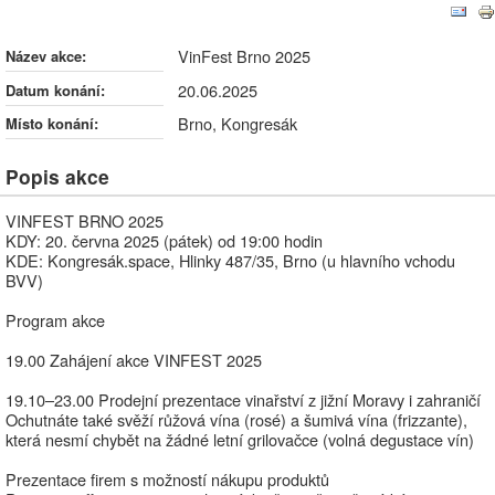
VinFest Brno 2025
VinFest Brno 2025
Název akce:
20.06.2025
Datum konání:
Brno, Kongresák
Místo konání:
Popis akce
VINFEST BRNO 2025
KDY: 20. června 2025 (pátek) od 19:00 hodin
KDE: Kongresák.space, Hlinky 487/35, Brno (u hlavního vchodu
BVV)
Program akce
19.00 Zahájení akce VINFEST 2025
19.10–23.00 Prodejní prezentace vinařství z jižní Moravy i zahraničí
Ochutnáte také svěží růžová vína (rosé) a šumivá vína (frizzante),
která nesmí chybět na žádné letní grilovačce (volná degustace vín)
Prezentace firem s možností nákupu produktů