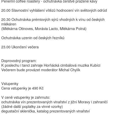
Penerini coffee roastery - ochutnávka čerstvě pražené kávy
20.00 Slavnostní vyhlášení vítězů hodnocení vín světových odrůd
20.30 Ochutnávka prémiových sýrů vhodných k vínu od českých
mlékáren
(Mlékárna Otinoves, Morávia Lacto, Mlékárna Polná)
Ochutnávka uzenin od českých řezníků
23.00 Ukončení večera
Doprovodný program:
K poslechu i tanci zahraje Horňácká cimbálová muzika Kubíci
Večerem bude provázet moderátor Michal Chylík
Vstupenky
Cena vstupenky je 490 Kč
V ceně vstupenky je zahrnuto:
ochutnávka vín prezentovaných vinařství z jižní Moravy i zahraničí
(žádné další poplatky za vinné vzorky)
degustační sklenička, katalog prezentovaných vinařství