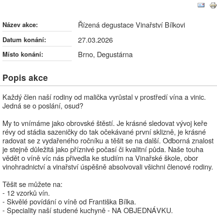
Řízená degustace Vinařství Bílkovi
Řízená degustace Vinařství Bílkovi
Název akce:
27.03.2026
Datum konání:
Brno, Degustárna
Místo konání:
Popis akce
Každý člen naší rodiny od malička vyrůstal v prostředí vína a vinic.
Jedná se o poslání, osud?
My to vnímáme jako obrovské štěstí. Je krásné sledovat vývoj keře
révy od stádia sazeničky do tak očekávané první sklizně, je krásné
radovat se z vydařeného ročníku a těšit se na další. Odborná znalost
je stejně důležitá jako příznivé počasí či kvalitní půda. Naše touha
vědět o víně víc nás přivedla ke studiím na Vinařské škole, obor
vinohradnictví a vinařství úspěšně absolvovali všichni členové rodiny.
Těšit se můžete na:
- 12 vzorků vín.
- Skvělé povídání o víně od Františka Bílka.
- Speciality naší studené kuchyně - NA OBJEDNÁVKU.