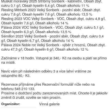
Muškát moravský 2025 Stříbrný Sonberk - kabinetní, Obsah zbyt.
cukru 0,1 g/l, Obsah kyselin 6,4 g/l, Obsah alkoholu 11 %
Riesling Mitrberk 2023 Velký Sonberk - pozdní sběr, Obsah zbyt.
cukru 7,6 g/l, Obsah kyselin 7,6 g/l, Obsah alkoholu 13,5 %
Riesling 2023 VOC Velký Sonberk - VOC, Obsah zbyt. cukru 4,8 g/l,
Obsah kyselin 7,6 g/l, Obsah alkoholu 14 %
Pálava 2024 VOC Velký Sonberk - VOC, Obsah zbyt. cukru 5,1 g/l,
Obsah kyselin 6,3 g/l, Obsah alkoholu 13,5 %
Sémillon 2023 Velký Sonberk - pozdní sběr, Obsah zbyt. cukru 0,4
g/l, Obsah kyselin 6,7 g/l, Obsah alkoholu 14 %
Pálava 2024 Noble rot Velký Sonberk - výběr z hroznů, Obsah zbyt.
cukru 47,3 g/l, Obsah kyselin 6 g/l, Obsah alkoholu 12 %
Začínáme v 18 hodin. Vstupné je 340,- Kč na osobu a platí se přímo
na místě.
Navíc vám při následném odběru 3 a více lahví vrátíme ze
vstupného 80,- Kč.
Rezervace příjmáme přes Rezervační formulář níže nebo na
telefonu 545 210 133.
Prosíme o dodržení počtu zarezervovaných míst. Chcete-li je jakkoliv
změnit či zrušit, ozvěte se nám prosím.
Vinná galerie
Organizátor: