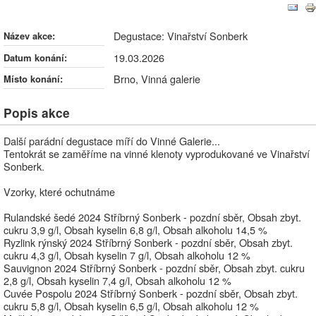
Degustace: Vinařství Sonberk
Degustace: Vinařství Sonberk
Název akce:
19.03.2026
Datum konání:
Brno, Vinná galerie
Místo konání:
Popis akce
Další parádní degustace míří do Vinné Galerie...
Tentokrát se zaměříme na vinné klenoty vyprodukované ve Vinařství
Sonberk.
Vzorky, které ochutnáme
Rulandské šedé 2024 Stříbrný Sonberk - pozdní sběr, Obsah zbyt.
cukru 3,9 g/l, Obsah kyselin 6,8 g/l, Obsah alkoholu 14,5 %
Ryzlink rýnský 2024 Stříbrný Sonberk - pozdní sběr, Obsah zbyt.
cukru 4,3 g/l, Obsah kyselin 7 g/l, Obsah alkoholu 12 %
Sauvignon 2024 Stříbrný Sonberk - pozdní sběr, Obsah zbyt. cukru
2,8 g/l, Obsah kyselin 7,4 g/l, Obsah alkoholu 12 %
Cuvée Pospolu 2024 Stříbrný Sonberk - pozdní sběr, Obsah zbyt.
cukru 5,8 g/l, Obsah kyselin 6,5 g/l, Obsah alkoholu 12 %