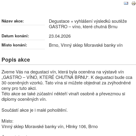
Degustace + vyhlášení výsledků soutěže
GASTRO – víno, které chutná Brnu
Degustace + vyhlášení výsledků soutěže
Název akce:
GASTRO – víno, které chutná Brnu
23.04.2026
Datum konání:
Brno, Vinný sklep Moravské banky vín
Místo konání:
Popis akce
Zveme Vás na degustaci vín, která byla oceněna na výstavě vín
„GASTRO – VÍNO, KTERÉ CHUTNÁ BRNU“. K degustaci bude cca
30 oceněných vzorků. Tato vína si můžete objednat za zvýhodněné
ceny pro tuto akci.
Této akce se také zúčastní někteří vinaři osobně a převezmou si
diplomy oceněných vín.
Součástí akce je i malé pohoštění.
Místo:
Vinný sklep Moravské banky vín, Hlinky 106, Brno