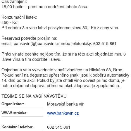
Čas zahájení:
18,00 hodin – prosíme o dodržení tohoto času
Konzumační lístek:
450,- Kč
Při odběru 3 a více lahví poskytneme slevu 80,- Kč z ceny vína
Reservaci potvrďte prosím na:
email: bankavin(@)bankavin.cz nebo telefonicky: 602 515 861
Práci vinaře oceníte nejlépe tím, že si na této akci objednáte min. 3
láhve vína a tím obdržíte i slevu.
Objednaná vína vyzvednete v naší vinotéce na Hlinkách 88, Brno.
Pokud není na degustaci upřesněno jinak, jsou k odběru automaticky
14. dnů po té akci. Pokud by jste chtěli víno dovést přímo domů, je
nutno objednat dopravu přímo na akci. /doprava je zpoplatněna.
TĚŠÍME SE NA VAŠÍ NÁVŠTĚVU
Moravská banka vín
Organizátor:
www.bankavin.cz
WWW stránka:
602 515 861
Kontaktní telefon: