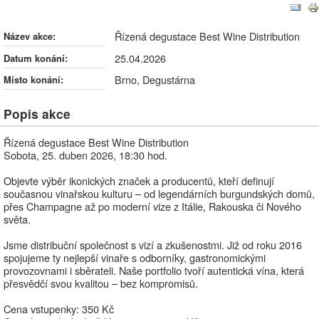
Řízená degustace Best Wine Distribution
Řízená degustace Best Wine Distribution
Název akce:
25.04.2026
Datum konání:
Brno, Degustárna
Místo konání:
Popis akce
Řízená degustace Best Wine Distribution
Sobota, 25. duben 2026, 18:30 hod.
Objevte výběr ikonických značek a producentů, kteří definují
současnou vinařskou kulturu – od legendárních burgundských domů,
přes Champagne až po moderní vize z Itálie, Rakouska či Nového
světa.
Jsme distribuční společnost s vizí a zkušenostmi. Již od roku 2016
spojujeme ty nejlepší vinaře s odborníky, gastronomickými
provozovnami i sběrateli. Naše portfolio tvoří autentická vína, která
přesvědčí svou kvalitou – bez kompromisů.
Cena vstupenky: 350 Kč