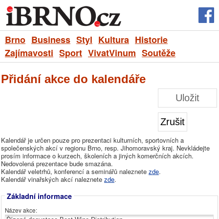
Brno
Business
Styl
Kultura
Historie
Zajímavosti
Sport
VivatVinum
Soutěže
Přidání akce do kalendáře
Uložit
Zrušit
Kalendář je určen pouze pro prezentaci kulturních, sportovních a
společenských akcí v regionu Brno, resp. Jihomoravský kraj. Nevkládejte
prosím informace o kurzech, školeních a jiných komerčních akcích.
Nedovolená prezentace bude smazána.
Kalendář veletrhů, konferencí a seminářů naleznete
zde
.
Kalendář vinařských akcí naleznete
zde
.
Základní informace
Název akce: