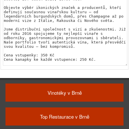
Vinotéky v Brně
Top Restaurace v Brně