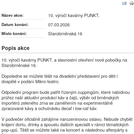
10. výročí kavárny PUNKT.
10. výročí kavárny PUNKT.
Název akce:
07.03.2026
Datum konání:
Starobrněnská 16
Místo konání:
Popis akce
10. výročí kavárny PUNKT. a slavnostní otevření nové pobočky na
Starobrněnské 16.
Dopoledne se můžete těšit na divadelní představení pro děti i
dospělé v podání Mikro-teatro.
Odpolední program bude patřit řízeným cuppingům, které nabídnou
průřez naší aktuální produkcí káv a čajů, výběr od brněnských
importérů zeleného zrna se zaměřením na experimentálně
zpracované kávy a ochutnávku decaf i low-caf káv.
V podvečer oficiálně zahájíme narozeninovou oslavu. Nebude chybět
krájení dortu, drinky a spoustu dalších specialit v rámci tématických
pop-upů. Těšit se můžete také na koncert a následnou afterpárty s