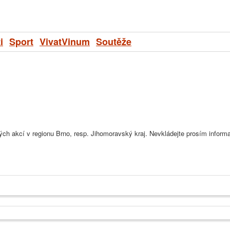
i
Sport
VivatVinum
Soutěže
kých akcí v regionu Brno, resp. Jihomoravský kraj. Nevkládejte prosím infor