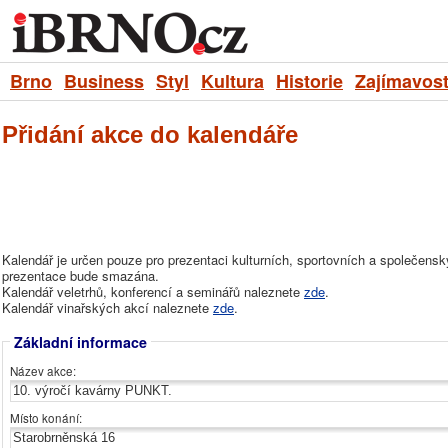
Brno
Business
Styl
Kultura
Historie
Zajímavost
Přidání akce do kalendáře
Kalendář je určen pouze pro prezentaci kulturních, sportovních a společens
prezentace bude smazána.
Kalendář veletrhů, konferencí a seminářů naleznete
zde
.
Kalendář vinařských akcí naleznete
zde
.
Základní informace
Název akce:
Místo konání: