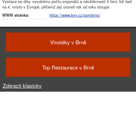
Výstava se díky vysokému počtu exponátů a návštěvnosti 5 tisíc lidí řadí
na 4. místo v Evropě, přičemž její úroveň rok od roku stoupá.
WWW stránka:
https://www.bvv.cz/ppmbrno/
Vinotéky v Brně
Top Restaurace v Brně
Zobrazit klasicky