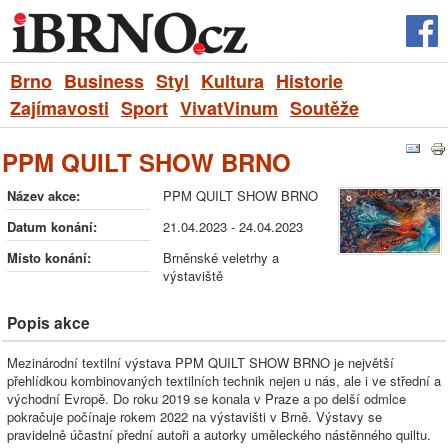
Brno
Business
Styl
Kultura
Historie
Zajímavosti
Sport
VivatVinum
Soutěže
PPM QUILT SHOW BRNO
Název akce:
PPM QUILT SHOW BRNO
Datum konání:
21.04.2023 - 24.04.2023
Místo konání:
Brněnské veletrhy a
výstaviště
Popis akce
Mezinárodní textilní výstava PPM QUILT SHOW BRNO je největší
přehlídkou kombinovaných textilních technik nejen u nás, ale i ve střední a
východní Evropě. Do roku 2019 se konala v Praze a po delší odmlce
pokračuje počínaje rokem 2022 na výstavišti v Brně. Výstavy se
pravidelně účastní přední autoři a autorky uměleckého nástěnného quiltu.