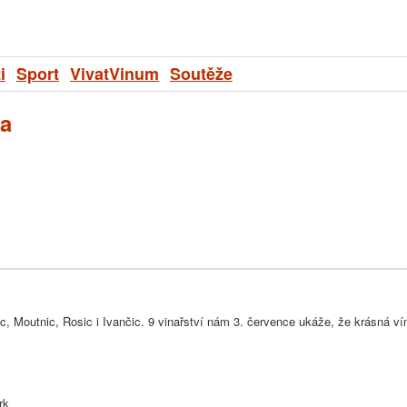
i
Sport
VivatVinum
Soutěže
na
ic, Moutnic, Rosic i Ivančic. 9 vinařství nám 3. července ukáže, že krásná vín
rk