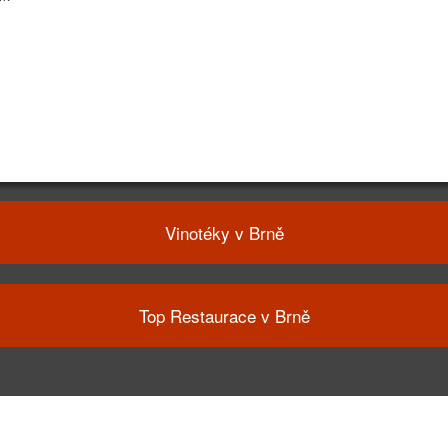
Vinotéky v Brně
Top Restaurace v Brně