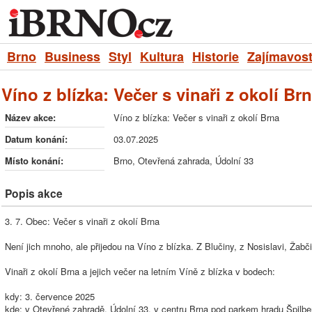
Brno
Business
Styl
Kultura
Historie
Zajímavost
Víno z blízka: Večer s vinaři z okolí Br
Název akce:
Víno z blízka: Večer s vinaři z okolí Brna
Datum konání:
03.07.2025
Místo konání:
Brno, Otevřená zahrada, Údolní 33
Popis akce
3. 7. Obec: Večer s vinaři z okolí Brna
Není jich mnoho, ale přijedou na Víno z blízka. Z Blučiny, z Nosislavi, Žabč
Vinaři z okolí Brna a jejich večer na letním Víně z blízka v bodech:
kdy: 3. července 2025
kde: v Otevřené zahradě, Údolní 33, v centru Brna pod parkem hradu Špilbe