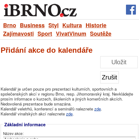
Brno
Business
Styl
Kultura
Historie
Zajímavosti
Sport
VivatVinum
Soutěže
Přidání akce do kalendáře
Uložit
Zrušit
Kalendář je určen pouze pro prezentaci kulturních, sportovních a
společenských akcí v regionu Brno, resp. Jihomoravský kraj. Nevkládejte
prosím informace o kurzech, školeních a jiných komerčních akcích.
Nedovolená prezentace bude smazána.
Kalendář veletrhů, konferencí a seminářů naleznete
zde
.
Kalendář vinařských akcí naleznete
zde
.
Základní informace
Název akce: