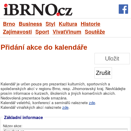
Brno
Business
Styl
Kultura
Historie
Zajímavosti
Sport
VivatVinum
Soutěže
Přidání akce do kalendáře
Uložit
Zrušit
Kalendář je určen pouze pro prezentaci kulturních, sportovních a
společenských akcí v regionu Brno, resp. Jihomoravský kraj. Nevkládejte
prosím informace o kurzech, školeních a jiných komerčních akcích.
Nedovolená prezentace bude smazána.
Kalendář veletrhů, konferencí a seminářů naleznete
zde
.
Kalendář vinařských akcí naleznete
zde
.
Základní informace
Název akce: