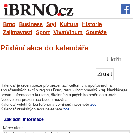
Brno
Business
Styl
Kultura
Historie
Zajímavosti
Sport
VivatVinum
Soutěže
Přidání akce do kalendáře
Uložit
Zrušit
Kalendář je určen pouze pro prezentaci kulturních, sportovních a
společenských akcí v regionu Brno, resp. Jihomoravský kraj. Nevkládejte
prosím informace o kurzech, školeních a jiných komerčních akcích.
Nedovolená prezentace bude smazána.
Kalendář veletrhů, konferencí a seminářů naleznete
zde
.
Kalendář vinařských akcí naleznete
zde
.
Základní informace
Název akce: