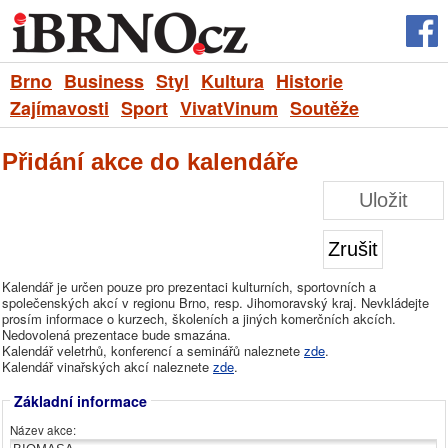
Brno
Business
Styl
Kultura
Historie
Zajímavosti
Sport
VivatVinum
Soutěže
Přidání akce do kalendáře
Uložit
Zrušit
Kalendář je určen pouze pro prezentaci kulturních, sportovních a
společenských akcí v regionu Brno, resp. Jihomoravský kraj. Nevkládejte
prosím informace o kurzech, školeních a jiných komerčních akcích.
Nedovolená prezentace bude smazána.
Kalendář veletrhů, konferencí a seminářů naleznete
zde
.
Kalendář vinařských akcí naleznete
zde
.
Základní informace
Název akce: