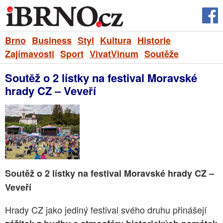
Brno
Business
Styl
Kultura
Historie
Zajímavosti
Sport
VivatVinum
Soutěže
Soutěž o 2 lístky na festival Moravské
hrady CZ – Veveří
Soutěž o 2 lístky na festival Moravské hrady CZ –
Veveří
Hrady CZ jako jediný festival svého druhu přinášejí