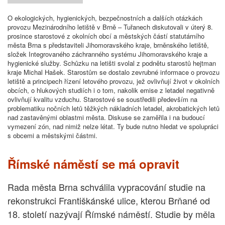
O ekologických, hygienických, bezpečnostních a dalších otázkách
provozu Mezinárodního letiště v Brně – Tuřanech diskutovali v úterý 8.
prosince starostové z okolních obcí a městských částí statutárního
města Brna s představiteli Jihomoravského kraje, brněnského letiště,
složek Integrovaného záchranného systému Jihomoravského kraje a
hygienické služby. Schůzku na letišti svolal z podnětu starostů hejtman
kraje Michal Hašek. Starostům se dostalo zevrubné informace o provozu
letiště a principech řízení letového provozu, jež ovlivňují život v okolních
obcích, o hlukových studiích i o tom, nakolik emise z letadel negativně
ovlivňují kvalitu vzduchu. Starostové se soustředili především na
problematiku nočních letů těžkých nákladních letadel, akrobatických letů
nad zastavěnými oblastmi města. Diskuse se zaměřila i na budoucí
vymezení zón, nad nimiž nelze létat. Ty bude nutno hledat ve spolupráci
s obcemi a městskými částmi.
Římské náměstí se má opravit
Rada města Brna schválila vypracování studie na
rekonstrukci Františkánské ulice, kterou Brňané od
18. století nazývají Římské náměstí. Studie by měla