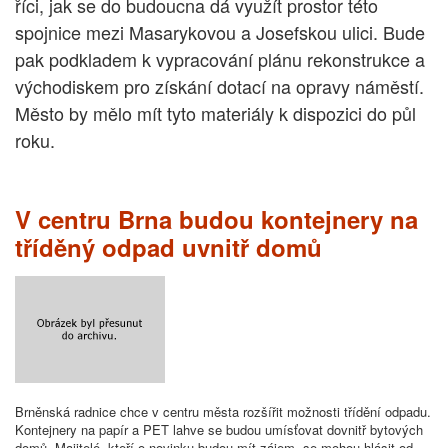
říci, jak se do budoucna dá využít prostor této
spojnice mezi Masarykovou a Josefskou ulici. Bude
pak podkladem k vypracování plánu rekonstrukce a
východiskem pro získání dotací na opravy náměstí.
Město by mělo mít tyto materiály k dispozici do půl
roku.
V centru Brna budou kontejnery na
tříděný odpad uvnitř domů
Brněnská radnice chce v centru města rozšířit možnosti třídění odpadu.
Kontejnery na papír a PET lahve se budou umísťovat dovnitř bytových
domů. Majitelé, kteří o novinku budou mít zájem, se mohou hlásit od