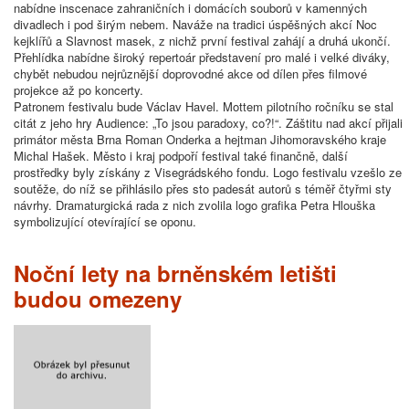
nabídne inscenace zahraničních i domácích souborů v kamenných
divadlech i pod širým nebem. Naváže na tradici úspěšných akcí Noc
kejklířů a Slavnost masek, z nichž první festival zahájí a druhá ukončí.
Přehlídka nabídne široký repertoár představení pro malé i velké diváky,
chybět nebudou nejrůznější doprovodné akce od dílen přes filmové
projekce až po koncerty.
Patronem festivalu bude Václav Havel. Mottem pilotního ročníku se stal
citát z jeho hry Audience: „To jsou paradoxy, co?!“. Záštitu nad akcí přijali
primátor města Brna Roman Onderka a hejtman Jihomoravského kraje
Michal Hašek. Město i kraj podpoří festival také finančně, další
prostředky byly získány z Visegrádského fondu. Logo festivalu vzešlo ze
soutěže, do níž se přihlásilo přes sto padesát autorů s téměř čtyřmi sty
návrhy. Dramaturgická rada z nich zvolila logo grafika Petra Hlouška
symbolizující otevírající se oponu.
Noční lety na brněnském letišti
budou omezeny