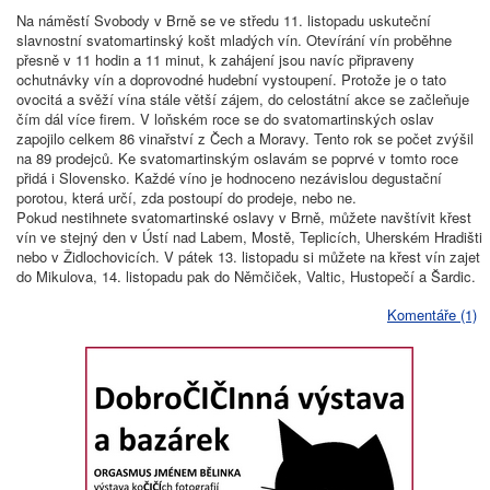
Na náměstí Svobody v Brně se ve středu 11. listopadu uskuteční
slavnostní svatomartinský košt mladých vín. Otevírání vín proběhne
přesně v 11 hodin a 11 minut, k zahájení jsou navíc připraveny
ochutnávky vín a doprovodné hudební vystoupení. Protože je o tato
ovocitá a svěží vína stále větší zájem, do celostátní akce se začleňuje
čím dál více firem. V loňském roce se do svatomartinských oslav
zapojilo celkem 86 vinařství z Čech a Moravy. Tento rok se počet zvýšil
na 89 prodejců. Ke svatomartinským oslavám se poprvé v tomto roce
přidá i Slovensko. Každé víno je hodnoceno nezávislou degustační
porotou, která určí, zda postoupí do prodeje, nebo ne.
Pokud nestihnete svatomartinské oslavy v Brně, můžete navštívit křest
vín ve stejný den v Ústí nad Labem, Mostě, Teplicích, Uherském Hradišti
nebo v Židlochovicích. V pátek 13. listopadu si můžete na křest vín zajet
do Mikulova, 14. listopadu pak do Němčiček, Valtic, Hustopečí a Šardic.
Komentáře (1)