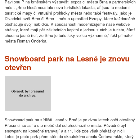
Pavilonu P na brněnském výstavišti expozici města Brna a partnerských
měst. „Brno hledá neustále nová turistická lákadla, ať jsou to moderní
turistické mapy či virtuální prohlídky města nebo také festivaly, jako je
Divadelní svět Brno či Brno – město uprostřed Evropy, které každoročně
obohacuje svoji nabídku. V současnosti modernizujeme naše webové
stránky, které mají pět základních kapitol a jednou z nich je turista, čímž
chceme jasně říci, že Brno je turisticky velice významné,“ řekl primátor
města Roman Onderka.
Snowboard park na Lesné je znovu
otevřen
Snowboard park na sídlišti Lesná v Brně je po dvou letech opět otevřený.
Přesunul se asi o sto metrů dál od předchozího místa. Původně byl
snowpark na konečné tramvají 9 a 11, lidé zde však překážky ničili.
Letos je proto park přemístěn do skautského areálu Čertova rokle, který