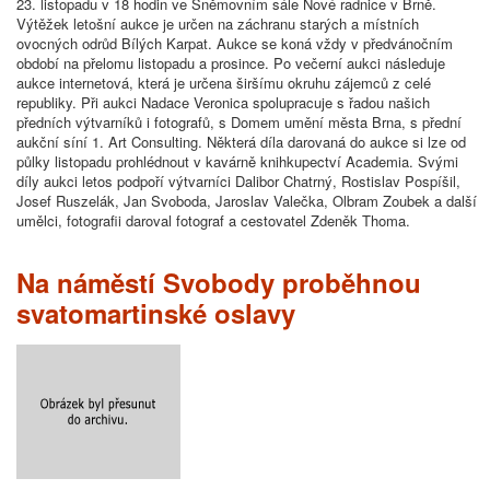
23. listopadu v 18 hodin ve Sněmovním sále Nové radnice v Brně.
Výtěžek letošní aukce je určen na záchranu starých a místních
ovocných odrůd Bílých Karpat. Aukce se koná vždy v předvánočním
období na přelomu listopadu a prosince. Po večerní aukci následuje
aukce internetová, která je určena širšímu okruhu zájemců z celé
republiky. Při aukci Nadace Veronica spolupracuje s řadou našich
předních výtvarníků i fotografů, s Domem umění města Brna, s přední
aukční síní 1. Art Consulting. Některá díla darovaná do aukce si lze od
půlky listopadu prohlédnout v kavárně knihkupectví Academia. Svými
díly aukci letos podpoří výtvarníci Dalibor Chatrný, Rostislav Pospíšil,
Josef Ruszelák, Jan Svoboda, Jaroslav Valečka, Olbram Zoubek a další
umělci, fotografii daroval fotograf a cestovatel Zdeněk Thoma.
Na náměstí Svobody proběhnou
svatomartinské oslavy