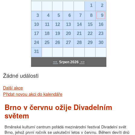
1
2
3
4
5
6
7
8
9
10
11
12
13
14
15
16
17
18
19
20
21
22
23
24
25
26
27
28
29
30
31
<<
Srpen 2026
>>
Žádné události
Další akce
Přidat novou akci do kalendáře
Brno v červnu ožije Divadelním
světem
Brněnské kulturní centrum pořádá mezinárodní festival Divadelní svět
Brno, jehož první ročník se uskuteční letos v červnu. Během devíti dnů