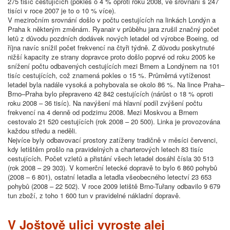
275 tisíc cestujících (pokles o 4 % oproti roku 2008, ve srovnání s 247
tisíci v roce 2007 je to o 10 % více).
V meziročním srovnání došlo v počtu cestujících na linkách Londýn a
Praha k některým změnám. Ryanair v průběhu jara zrušil značný počet
letů z důvodu pozdních dodávek nových letadel od výrobce Boeing, od
října navíc snížil počet frekvencí na čtyři týdně. Z důvodu poskytnuté
nižší kapacity ze strany dopravce proto došlo poprvé od roku 2005 ke
snížení počtu odbavených cestujících mezi Brnem a Londýnem na 101
tisíc cestujících, což znamená pokles o 15 %. Průměrná vytíženost
letadel byla nadále vysoká a pohybovala se okolo 86 %. Na lince Praha–
Brno–Praha bylo přepraveno 42 842 cestujících (nárůst o 18 % oproti
roku 2008 – 36 tisíc). Na navýšení má hlavní podíl zvýšení počtu
frekvencí na 4 denně od podzimu 2008. Mezi Moskvou a Brnem
cestovalo 21 520 cestujících (rok 2008 – 20 500). Linka je provozována
každou středu a neděli.
Nejvíce byly odbavovací prostory zatíženy tradičně v měsíci červenci,
kdy letištěm prošlo na pravidelných a charterových letech 83 tisíc
cestujících. Počet vzletů a přistání všech letadel dosáhl čísla 30 513
(rok 2008 – 29 303). V komerční letecké dopravě to bylo 6 860 pohybů
(2008 – 6 801), ostatní letadla a letadla všeobecného letectví 23 653
pohybů (2008 – 22 502). V roce 2009 letiště Brno-Tuřany odbavilo 9 679
tun zboží, z toho 1 600 tun v pravidelné nákladní dopravě.
V Joštově ulici vyroste alej