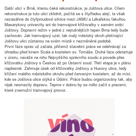
Další ulicí v Brně, kterou čeká rekonstrukce, je Joštova ulice. Cílem
rekonstrukce je tuto ulici zklidnit, počítá se s čtyřřadou alejí, ta však
nezasáhne do čtyřproudové silnice mezi JAMU a Lékařskou fakultou
Masarykovy univerzity ani do tramvajové křižovatky v samém srdci
Joštovy. Dopravní režim v jedné z nejrušnějších tepen Brna tedy bude
zachován. Jak tramvajový uzel, tak malý městský okruh přetínající
Joštovu ulici zůstanou na svém místě v nezměněné podobě.
První fáze oprav už začala, přičemž stavební práce se odehrávají za
ohradou před kinem Scala a kostelem sv. Tomáše. Druhá fáze odstartuje
v únoru, naváže na rohu Nejvyššího správního soudu a povede přes
křižovatku Joštovy s Českou až po Ústavní soud. Třetí etapa je v plánu
napřesrok. Zahrnuje úsek od křižovatky Joštovy a Husovy ulice, tedy
křížení malého městského okruhu před červeným kostelem, až do míst,
kde se Joštova ulice stýká s Údolní. Práce budou organizovány tak, aby
nijak neomezily dopravu. Teprve v dubnu by se mělo začít s pracemi,
které znemožní tramvajový provoz.