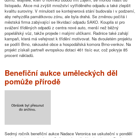
listopadu. Akce má zvýšit množství vytříděného odpadu a také zlepšit
kvalitu suroviny. V minulosti se kontejnerová stání budovala i v podzemí,
aby nehyzdila památkovou zónu, ale byla drahá. Se změnou počítá i
městská firma zabývající se likvidací odpadu SAKO. Koupila si pro
svážení tříděných odpadů z centra nové auto, menší než běžný
popelářský vůz, takže projede i malými uličkami. Radnice také zahájí
kampaň, která má veřejnost k třídění motivovat. Na dvouletém projektu
se podílí Brno, rakouské obce a hospodářská komora Brno-venkov. Na
projekt získali partneři evropskou dotaci 461 tisíc eur, což pokryje 85
procent nákladů.
Benefiční aukce uměleckých děl
pomůže přírodě
Sedmý ročník benefiční aukce Nadace Veronica se uskuteční v pondělí