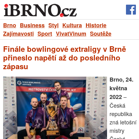
Brno
Business
Styl
Kultura
Historie
Zajímavosti
Sport
VivatVinum
Soutěže
Finále bowlingové extraligy v Brně
přineslo napětí až do posledního
zápasu
Brno, 24.
května
–
2022
Česká
republika
zná letošní
mistry
České