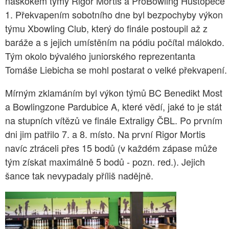
náskokem týmy Rigor Mortis a ProBowling Hustopeče
1. Překvapením sobotního dne byl bezpochyby výkon
týmu Xbowling Club, který do finále postoupil až z
baráže a s jejich umístěním na pódiu počítal málokdo.
Tým okolo bývalého juniorského reprezentanta
Tomáše Liebicha se mohl postarat o velké překvapení.
Mírným zklamáním byl výkon týmů BC Benedikt Most
a Bowlingzone Pardubice A, které vědí, jaké to je stát
na stupních vítězů ve finále Extraligy ČBL. Po prvním
dni jim patřilo 7. a 8. místo. Na první Rigor Mortis
navíc ztráceli přes 15 bodů (v každém zápase může
tým získat maximálně 5 bodů - pozn. red.). Jejich
šance tak nevypadaly příliš nadějně.