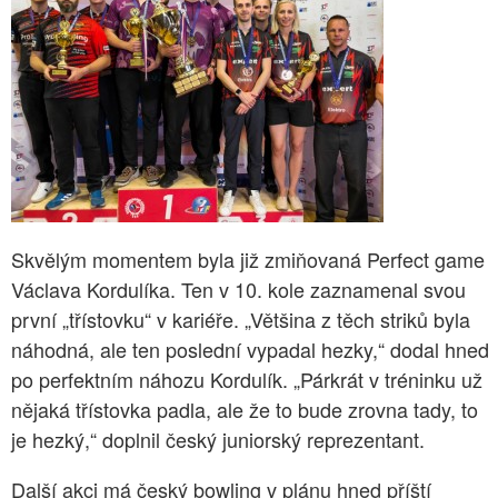
Skvělým momentem byla již zmiňovaná Perfect game
Václava Kordulíka. Ten v 10. kole zaznamenal svou
první „třístovku“ v kariéře. „Většina z těch striků byla
náhodná, ale ten poslední vypadal hezky,“ dodal hned
po perfektním náhozu Kordulík. „Párkrát v tréninku už
nějaká třístovka padla, ale že to bude zrovna tady, to
je hezký,“ doplnil český juniorský reprezentant.
Další akci má český bowling v plánu hned příští