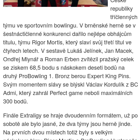
republiky
tříčlenných
týmu ve sportovním bowlingu. V brněnské herně se v
šestnáctičlenné konkurenci dařilo nejlépe obhájcům
titulu, týmu Rigor Mortis, který slaví svůj třetí titul ve
čtyřech letech. V sestavě Lukáš Jelínek, Jan Macek,
Ondřej Mlynář a Roman Erben zvítězil pražský celek
se ziskem 68,5 bodu s náskokem deseti bodů na
druhý ProBowling 1. Bronz berou Expert King Pins.
Svým momentem slávy se blýskl Václav Kordulík z BC
Admi, který zahrál Perfect game neboli maximálních
300 bodů.
Finále Extraligy se hraje dvoudenním formátem, už po
sobotě ale bylo jasné, že dva týmy jsou herně jinde.
Na prvních dvou místech totiž byly s velkým