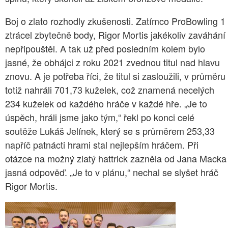
Boj o zlato rozhodly zkušenosti. Zatímco ProBowling 1
ztrácel zbytečně body, Rigor Mortis jakékoliv zaváhání
nepřipouštěl. A tak už před posledním kolem bylo
jasné, že obhájci z roku 2021 zvednou titul nad hlavu
znovu. A je potřeba říci, že titul si zasloužili, v průměru
totiž nahráli 701,73 kuželek, což znamená necelých
234 kuželek od každého hráče v každé hře. „Je to
úspěch, hráli jsme jako tým,“ řekl po konci celé
soutěže Lukáš Jelínek, který se s průměrem 253,33
napříč patnácti hrami stal nejlepším hráčem. Při
otázce na možný zlatý hattrick zazněla od Jana Macka
jasná odpověď. „Je to v plánu,“ nechal se slyšet hráč
Rigor Mortis.