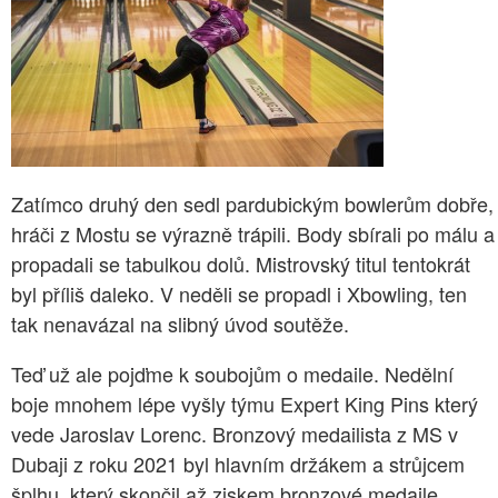
Zatímco druhý den sedl pardubickým bowlerům dobře,
hráči z Mostu se výrazně trápili. Body sbírali po málu a
propadali se tabulkou dolů. Mistrovský titul tentokrát
byl příliš daleko. V neděli se propadl i Xbowling, ten
tak nenavázal na slibný úvod soutěže.
Teď už ale pojďme k soubojům o medaile. Nedělní
boje mnohem lépe vyšly týmu Expert King Pins který
vede Jaroslav Lorenc. Bronzový medailista z MS v
Dubaji z roku 2021 byl hlavním držákem a strůjcem
šplhu, který skončil až ziskem bronzové medaile.