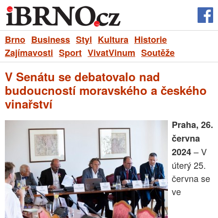
Brno
Business
Styl
Kultura
Historie
Zajímavosti
Sport
VivatVinum
Soutěže
V Senátu se debatovalo nad
budoucností moravského a českého
vinařství
Praha, 26.
června
– V
2024
úterý 25.
června se
ve