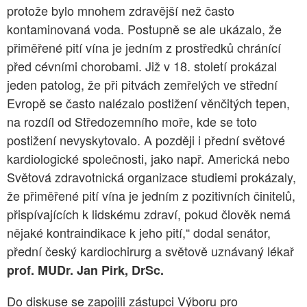
protože bylo mnohem zdravější než často
kontaminovaná voda. Postupně se ale ukázalo, že
přiměřené pití vína je jedním z prostředků chránící
před cévními chorobami. Již v 18. století prokázal
jeden patolog, že při pitvách zemřelých ve střední
Evropě se často nalézalo postižení věnčitých tepen,
na rozdíl od Středozemního moře, kde se toto
postižení nevyskytovalo. A později i přední světové
kardiologické společnosti, jako např. Americká nebo
Světová zdravotnická organizace studiemi prokázaly,
že přiměřené pití vína je jedním z pozitivních činitelů,
přispívajících k lidskému zdraví, pokud člověk nemá
nějaké kontraindikace k jeho pití,“ dodal senátor,
přední český kardiochirurg a světově uznávaný lékař
prof. MUDr. Jan Pirk, DrSc.
Do diskuse se zapojili zástupci Výboru pro