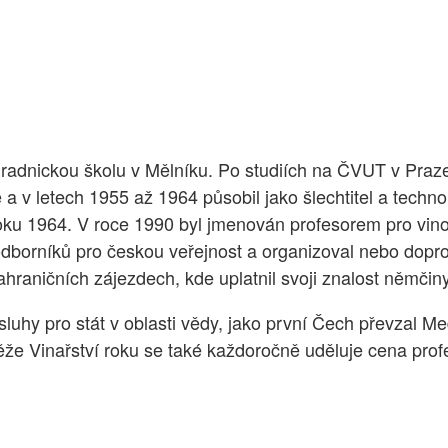
hradnickou školu v Mělníku. Po studiích na ČVUT v Praz
 v letech 1955 až 1964 působil jako šlechtitel a technol
oku 1964. V roce 1990 byl jmenován profesorem pro vinoh
 odborníků pro českou veřejnost a organizoval nebo dopr
raničních zájezdech, kde uplatnil svoji znalost němčiny,
uhy pro stát v oblasti vědy, jako první Čech převzal Med
ěže Vinařství roku se také každoročně uděluje cena pro