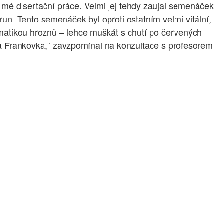
 mé disertační práce. Velmi jej tehdy zaujal semenáček
n. Tento semenáček byl oproti ostatním velmi vitální,
matikou hroznů – lehce muškát s chutí po červených
et a Frankovka,“ zavzpomínal na konzultace s profesorem