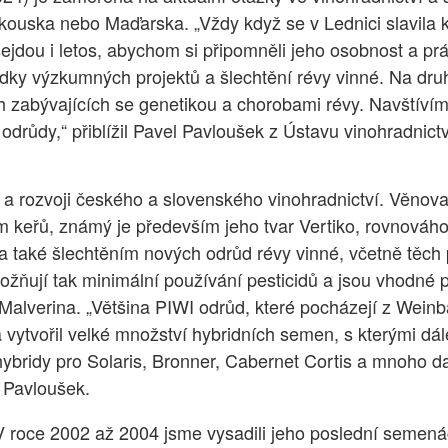
kouska nebo Maďarska. „Vždy když se v Lednici slavila ku
ejdou i letos, abychom si připomněli jeho osobnost a pr
dky výzkumných projektů a šlechtění révy vinné. Na dru
abývajících se genetikou a chorobami révy. Navštívíme i
odrůdy,“ přiblížil Pavel Pavloušek z Ústavu vinohradnictví
a rozvoji českého a slovenského vinohradnictví. Věnova
 keřů, známý je především jeho tvar Vertiko, rovnováhou
také šlechtěním nových odrůd révy vinné, včetně těch
ňují tak minimální používání pesticidů a jsou vhodné p
alverina. „Většina PIWI odrůd, které pocházejí z Weinbau
 a vytvořil velké množství hybridních semen, s kterými 
 hybridy pro Solaris, Bronner, Cabernet Cortis a mnoho 
l Pavloušek.
V roce 2002 až 2004 jsme vysadili jeho poslední semenáčk