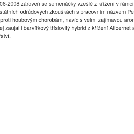
2006-2008 zároveň se semenáčky vzešlé z křížení v rámci
 státních odrůdových zkouškách s pracovním názvem Peru
ný proti houbovým chorobám, navíc s velmi zajímavou aro
 zaujal i barvířkový tříslovitý hybrid z křížení Alibern
ství.