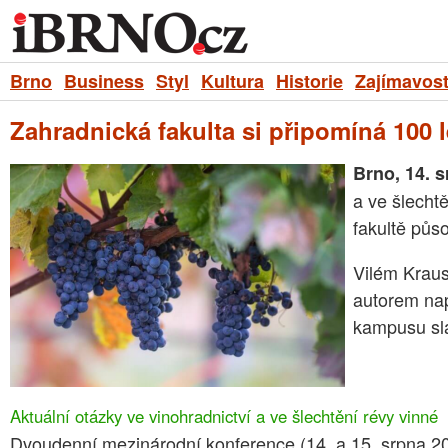
Brno
Business
Styl
Kultura
Historie
Zajímavost
Zahradnická fakulta si připomíná 100 
Brno, 14. 
a ve šlechtě
fakultě půso
Vilém Kraus
autorem nap
kampusu sla
Aktuální otázky ve vinohradnictví a ve šlechtění révy vinné
Dvoudenní mezinárodní konference (14. a 15. srpna 202