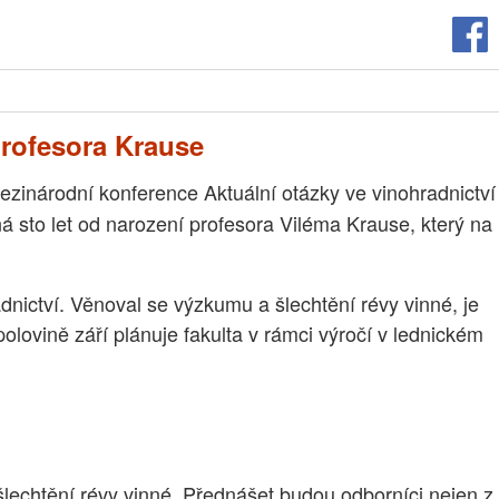
profesora Krause
ezinárodní konference Aktuální otázky ve vinohradnictví
íná sto let od narození profesora Viléma Krause, který na
dnictví. Věnoval se výzkumu a šlechtění révy vinné, je
lovině září plánuje fakulta v rámci výročí v lednickém
lechtění révy vinné. Přednášet budou odborníci nejen z