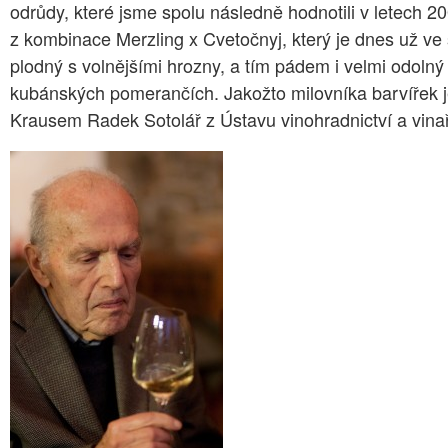
odrůdy, které jsme spolu následně hodnotili v letech 
z kombinace Merzling x Cvetočnyj, který je dnes už ve
plodný s volnějšími hrozny, a tím pádem i velmi odol
kubánských pomerančích. Jakožto milovníka barvířek jej
Krausem Radek Sotolář z Ústavu vinohradnictví a vinař