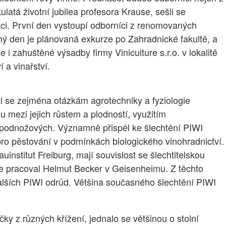
latá životní jubilea profesora Krause, sešli se
áci. První den vystoupí odborníci z renomovaných
hý den je plánovaná exkurze po Zahradnické fakultě, a
 zahuštěné výsadby firmy Viniculture s.r.o. v lokalitě
 a vinařství.
l se zejména otázkám agrotechniky a fyziologie
 mezi jejich růstem a plodností, využitím
 podnožových. Významně přispěl ke šlechtění PIWI
ro pěstování v podmínkách biologického vinohradnictví.
institut Freiburg, mají souvislost se šlechtitelskou
dále pracoval Helmut Becker v Geisenheimu. Z těchto
dalších PIWI odrůd. Většina současného šlechtění PIWI
y z různých křížení, jednalo se většinou o stolní