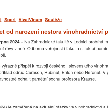
i
Sport
VivatVinum
Soutěže
let od narození nestora vinohradnictví 
– Na Zahradnické fakultě v Lednici probíhá m
srpna 2024
ní révy vinné. Odborná veřejnost i fakulta si tak připom
bil.
 výrazně přispěl k rozvoji českého i slovenského vinohra
říklad odrůd Cerason, Rubinet, Erilon nebo Neronet. V po
vnostně odhalit pamětní sochu profesora Krause.
4) je zaměřená na aktuální otázky ve vinohradnictví a š