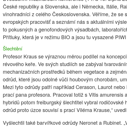
České republiky a Slovenska, ale i Německa, Itálie, Ra
vinohradníci z celého Československa. Věříme, že se s
evropských pracovišť a seznámí nás s aktuálními výsle
to pokusných a genofondových výsadbách, laboratořích z
Přítluky, která je v režimu BIO a jsou tu vysazené PIWI 
Šlechtění
Profesor Kraus se výraznou měrou podílel na koncepci 
révového keře. Ve svých studiích se zabýval tvarováním
mechanizačních prostředků během vegetace a zejména 
odrůd, které jsou odolné vůči houbovým chorobám, umož
Mezi tyto odrůdy patří například Cerason, Laurot nebo M
prací pana profesora. Pracoval totiž s Vitis amurensis
hybridů potom freiburgský šlechtitel vybral rodičovské
odrůd proto úzce souvisí s prací Viléma Krause,“ uved
Vyšlechtil také barvířkové odrůdy Neronet a Rubinet. „