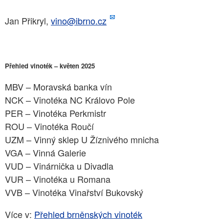
Jan Přikryl,
vino@ibrno.cz
Přehled vinoték – květen 2025
MBV – Moravská banka vín
NCK – Vinotéka NC Královo Pole
PER – Vinotéka Perkmistr
ROU – Vinotéka Roučí
UZM – Vinný sklep U Žíznivého mnicha
VGA – Vinná Galerie
VUD – Vinárnička u Divadla
VUR – Vinotéka u Romana
VVB – Vinotéka Vinařství Bukovský
Více v:
Přehled brněnských vinoték