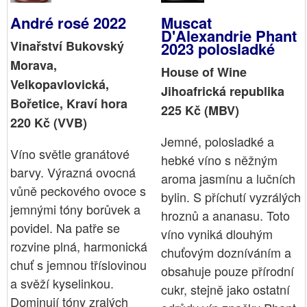
André rosé 2022
Muscat
D'Alexandrie Phant
Vinařství Bukovský
2023 polosladké
Morava,
House of Wine
Velkopavlovická,
Jihoafrická republika
Bořetice, Kraví hora
225 Kč (MBV)
220 Kč (VVB)
Jemné, polosladké a
Víno světle granátové
hebké víno s něžným
barvy. Výrazná ovocná
aroma jasmínu a lučních
vůně peckového ovoce s
bylin. S příchutí vyzrálých
jemnými tóny borůvek a
hroznů a ananasu. Toto
povidel. Na patře se
víno vyniká dlouhým
rozvine plná, harmonická
chuťovým dozníváním a
chuť s jemnou tříslovinou
obsahuje pouze přírodní
a svěží kyselinkou.
cukr, stejně jako ostatní
Dominují tóny zralých