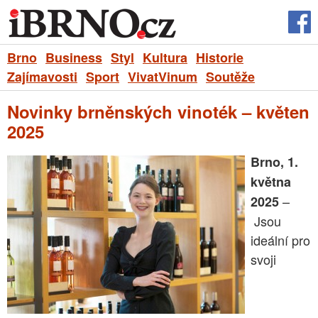
Brno
Business
Styl
Kultura
Historie
Zajímavosti
Sport
VivatVinum
Soutěže
Novinky brněnských vinoték – květen
2025
Brno, 1.
května
–
2025
Jsou
ideální pro
svoji