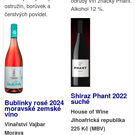
odrůdy vín značky Phant.
ostružin, borůvek a
Alkohol 12 %.
čerstvých povidel.
Shiraz Phant 2022
suché
Bublinky rosé 2024
moravské zemské
House of Wine
víno
Jihoafrická republika
Vinařství Vajbar
225 Kč (MBV)
Morava