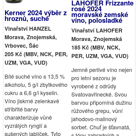
LAHOFER Frizzante
rosé 2024
Kerner 2024 výběr z
moravské zemské
hroznů, suché
víno, polosladké
Vinařství HANZEL
Vinařství LAHOFER
Morava, Znojemská,
Morava, Znojemská
Vrbovec, Šác
185 Kč (MBV, NCK,
205 Kč (MBV, NCK, PER,
PER, UZM, VGA, VUD)
UZM, VGA, VUD)
Jemně perlivé víno nejen
Bílé suché víno s 13,5 %
pro letní sezonu je
alkoholu, 5 g/l zbytkového
vyrobené z odrůdy
cukru a 6,6 g/l kyselin.
Svatovavřinecké. Svou
Víno jiskrné zelenkavě
barvou připomíná dužinu
stříbřité barvy
růžového grepu, vůní
charakterizuje vůně
jahodovo-malinový
vyzrálých rynglí a
sorbet. Chuť je šťavnatá,
sušených jablíček. Tyto
s tóny zahradních a