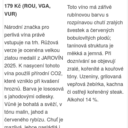
179 Kč (ROU, VGA,
Toto víno má zářivě
VUR)
rubínovou barvu s
rozpínavou chutí zralých
Národní značka pro
švestek a červených
perlivá vína právě
bobulovitých plodů;
vstupuje na trh. Růžová
taninová struktura je
verze je oceněna velkou
měkká a jemná. Při
zlatou medailí z JAROVÍN
doznívání se objevují
2025. K nasycení tohoto
zralé, kořenité a kouřové
vína použili přírodní CO2,
tóny. Uzeniny, grilovaná
které vzniklo při kvašení
vepřová žebírka, kachna
hroznů. Barva je lososová
či ostřeji kořeněný steak.
s jahodovými odlesky.
Alkohol 14 %.
Vůně je bohatá a svěží, v
tónu malin, jahod a
červeného rybízu. Chuť je
mazlivá, lehce nasládlá i