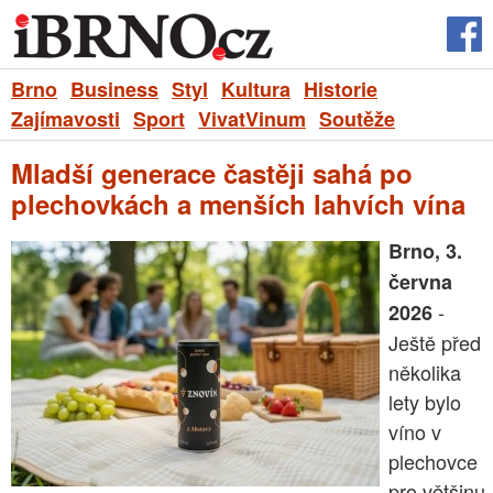
Brno
Business
Styl
Kultura
Historie
Zajímavosti
Sport
VivatVinum
Soutěže
Mladší generace častěji sahá po
plechovkách a menších lahvích vína
Brno, 3.
června
-
2026
Ještě před
několika
lety bylo
víno v
plechovce
pro většinu