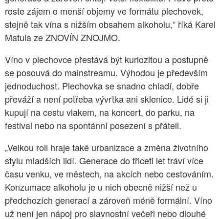
roste zájem o menší objemy ve formátu plechovek,
stejně tak vína s nižším obsahem alkoholu,“ říká Karel
Matula ze ZNOVÍN ZNOJMO.
Víno v plechovce přestává být kuriozitou a postupně
se posouvá do mainstreamu. Výhodou je především
jednoduchost. Plechovka se snadno chladí, dobře
převáží a není potřeba vývrtka ani sklenice. Lidé si ji
kupují na cestu vlakem, na koncert, do parku, na
festival nebo na spontánní posezení s přáteli.
„Velkou roli hraje také urbanizace a změna životního
stylu mladších lidí. Generace do třiceti let tráví více
času venku, ve městech, na akcích nebo cestováním.
Konzumace alkoholu je u nich obecně nižší než u
předchozích generací a zároveň méně formální. Víno
už není jen nápoj pro slavnostní večeři nebo dlouhé