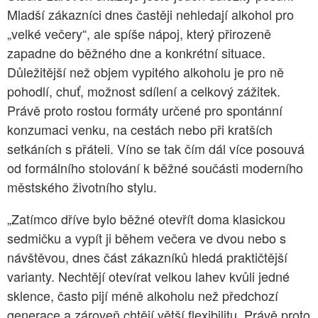
Mladší zákazníci dnes častěji nehledají alkohol pro
„velké večery“, ale spíše nápoj, který přirozeně
zapadne do běžného dne a konkrétní situace.
Důležitější než objem vypitého alkoholu je pro ně
pohodlí, chuť, možnost sdílení a celkový zážitek.
Právě proto rostou formáty určené pro spontánní
konzumaci venku, na cestách nebo při kratších
setkáních s přáteli. Víno se tak čím dál více posouvá
od formálního stolování k běžné součásti moderního
městského životního stylu.
„Zatímco dříve bylo běžné otevřít doma klasickou
sedmičku a vypít ji během večera ve dvou nebo s
návštěvou, dnes část zákazníků hledá praktičtější
varianty. Nechtějí otevírat velkou lahev kvůli jedné
sklence, často pijí méně alkoholu než předchozí
generace a zároveň chtějí větší flexibilitu. Právě proto