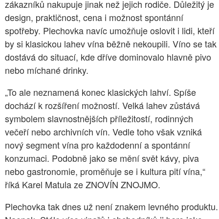
zákazníků nakupuje jinak než jejich rodiče. Důležitý je
design, praktičnost, cena i možnost spontánní
spotřeby. Plechovka navíc umožňuje oslovit i lidi, kteří
by si klasickou lahev vína běžně nekoupili. Víno se tak
dostává do situací, kde dříve dominovalo hlavně pivo
nebo míchané drinky.
„To ale neznamená konec klasických lahví. Spíše
dochází k rozšíření možností. Velká lahev zůstává
symbolem slavnostnějších příležitostí, rodinných
večeří nebo archivních vín. Vedle toho však vzniká
nový segment vína pro každodenní a spontánní
konzumaci. Podobně jako se mění svět kávy, piva
nebo gastronomie, proměňuje se i kultura pití vína,“
říká Karel Matula ze ZNOVÍN ZNOJMO.
Plechovka tak dnes už není znakem levného produktu.