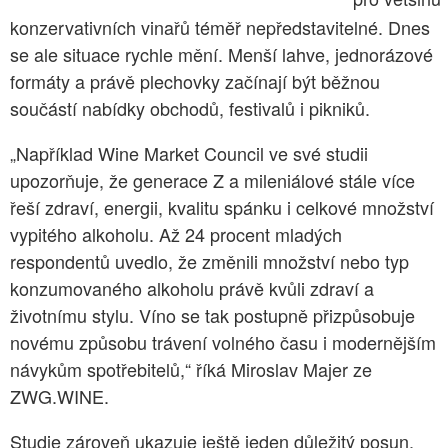
konzervativních vinařů téměř nepředstavitelné. Dnes
se ale situace rychle mění. Menší lahve, jednorázové
formáty a právě plechovky začínají být běžnou
součástí nabídky obchodů, festivalů i pikniků.
„Například Wine Market Council ve své studii
upozorňuje, že generace Z a mileniálové stále více
řeší zdraví, energii, kvalitu spánku i celkové množství
vypitého alkoholu. Až 24 procent mladých
respondentů uvedlo, že změnili množství nebo typ
konzumovaného alkoholu právě kvůli zdraví a
životnímu stylu. Víno se tak postupně přizpůsobuje
novému způsobu trávení volného času i modernějším
návykům spotřebitelů,“ říká Miroslav Majer ze
ZWG.WINE.
Studie zároveň ukazuje ještě jeden důležitý posun.