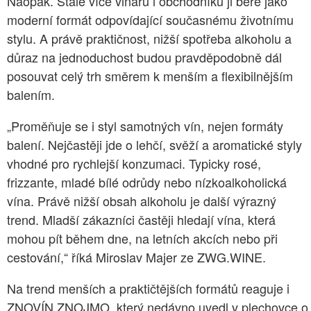
Naopak. Stále více vinařů i obchodníků ji bere jako
moderní formát odpovídající současnému životnímu
stylu. A právě praktičnost, nižší spotřeba alkoholu a
důraz na jednoduchost budou pravděpodobně dál
posouvat celý trh směrem k menším a flexibilnějším
balením.
„Proměňuje se i styl samotných vín, nejen formáty
balení. Nejčastěji jde o lehčí, svěží a aromatické styly
vhodné pro rychlejší konzumaci. Typicky rosé,
frizzante, mladé bílé odrůdy nebo nízkoalkoholická
vína. Právě nižší obsah alkoholu je další výrazný
trend. Mladší zákazníci častěji hledají vína, která
mohou pít během dne, na letních akcích nebo při
cestování,“ říká Miroslav Majer ze ZWG.WINE.
Na trend menších a praktičtějších formátů reaguje i
ZNOVÍN ZNOJMO, který nedávno uvedl v plechovce o