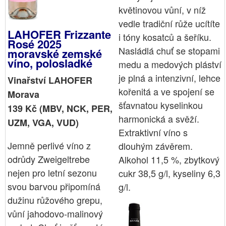
květinovou vůní, v níž
vedle tradiční růže ucítíte
LAHOFER Frizzante
i tóny kosatců a šeříku.
Rosé 2025
Nasládlá chuť se stopami
moravské zemské
víno, polosladké
medu a medových pláství
je plná a intenzivní, lehce
Vinařství LAHOFER
kořenitá a ve spojení se
Morava
šťavnatou kyselinkou
139 Kč (MBV, NCK, PER,
harmonická a svěží.
UZM, VGA, VUD)
Extraktivní víno s
Jemně perlivé víno z
dlouhým závěrem.
odrůdy Zweigeltrebe
Alkohol 11,5 %, zbytkový
nejen pro letní sezonu
cukr 38,5 g/l, kyseliny 6,3
svou barvou připomíná
g/l.
dužinu růžového grepu,
vůní jahodovo-malinový