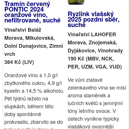
Tramín červený
PONTIC 2024
Ryzlink vlašský
oranžové víno,
2025 pozdní sběr,
nefiltrované, suché
suché
Vinařství Baláž
Vinařství LAHOFER
Morava, Mikulovská,
Morava, Znojemská,
Dolní Dunajovice, Zimní
Dyjákovice, Vinohrady
vrch
190 Kč (MBV, NCK,
384 Kč (LIV)
PER, UZM, VGA, VUD)
Oranžové víno s 1,0 g/l
Ve vůni zlatavě
zbytkového cukru, 4,9 g/l
zelenkavého vína se mísí
kyselin a 14,5 % alkoholu.
aroma slaměnek a
Pět týdnů leželo na
lučních květů s jemnými
slupkách, během této
tóny letního ovoce. V
doby spontánně
ústech vynikne typicky
prokvasilo, zbarvilo se do
vlašákový ovocnější