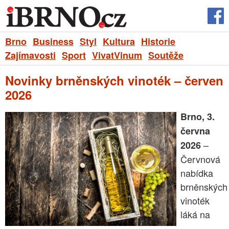
Brno
Business
Styl
Kultura
Historie
Zajímavosti
Sport
VivatVinum
Soutěže
Novinky brněnských vinoték – červen
2026
Brno, 3.
června
–
2026
Červnová
nabídka
brněnských
vinoték
láká na