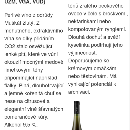
UZM, VGA, VUD)
tónů zralého peckového
ovoce v čele s broskvemi,
Perlivé víno z odrůdy
nektarinkami nebo
Muškát žlutý. Z
kompotovaným rynglemi.
mohutného, extraktivního
Dlouhá dochuť a svěží
vína se díky přidáním
kyselinka podtrhují jeho
CO2 stalo osvěžující
výjimečnost.
lehké pití, které ve vůni
Doporučujeme ke
okouzlí mocnými medově
krémovým omáčkám
limetkovými tóny
nebo těstovinám. Má
připomínající například
vynikající potenciál k
fialky. Plná, dlouhotrvající
archivaci.
a jemně kořenitá chuť se
nese na citrusové a
elegantní vlně šťavnatých
pomerančové kůry.
Alkohol 9,5 %.