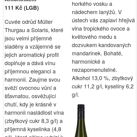
horkého vosku a
111 Kč (LGB)
nádechem lanýžů. V
ústech vás zaplaví hřejivá
Cuvée odrůd Müller
vlna tropického ovoce a
Thurgau a Solaris, které
květového medu s
jsou velmi příjemně
dozvukem kandovaných
sladěny a vzájemně se
mandarinek. Bohaté,
jejich aromatický profil
harmonické a
doplňuje a dává vínu
nezapomenutelné.
příjemnou eleganci a
Alkohol 13,0 %, zbytkový
harmonii. Zaujme svou
cukr 11,2 g/l, kyseliny 6,2
svěží ovocnou vůní a
g/l.
šťavnatou, osvěžující
chutí, kdy je krásně v
harmonii nasládlost vína
(zbytkový cukr 8,3 g/l) a
příjemná kyselinka (4,8