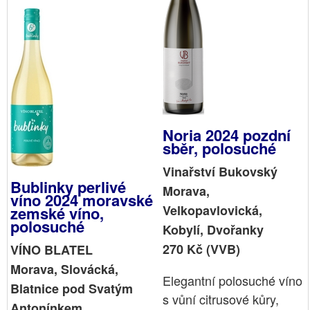
Noria 2024 pozdní
sběr, polosuché
Vinařství Bukovský
Bublinky perlivé
Morava,
víno 2024 moravské
Velkopavlovická,
zemské víno,
polosuché
Kobylí, Dvořanky
270 Kč (VVB)
VÍNO BLATEL
Morava, Slovácká,
Elegantní polosuché víno
Blatnice pod Svatým
s vůní citrusové kůry,
Antonínkem