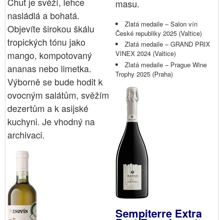
Chuť je svěží, lehce
masu.
nasládlá a bohatá.
Zlatá medaile – Salon vín
Objevíte širokou škálu
České republiky 2025 (Valtice)
tropických tónu jako
Zlatá medaile – GRAND PRIX
mango, kompotovaný
VINEX 2024 (Valtice)
Zlatá medaile – Prague Wine
ananas nebo limetka.
Trophy 2025 (Praha)
Výborně se bude hodit k
ovocným salátům, svěžím
dezertům a k asijské
kuchyni. Je vhodný na
archivaci.
Sempiterre Extra