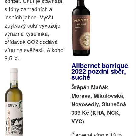
sorbet. Chuť je šťavnatá,
s tóny zahradních a
lesních jahod. Vyšší
zbytkový cukr vyvažuje
výrazná kyselinka,
přídavek CO2 dodává
vínu na svěžesti. Alkohol
9,5 %.
Alibernet barrique
2022 pozdní sběr,
suché
Štěpán Maňák
Morava, Mikulovská,
Novosedly, Slunečná
339 Kč (KRA, NCK,
VYC)
Červené víno s 13 %