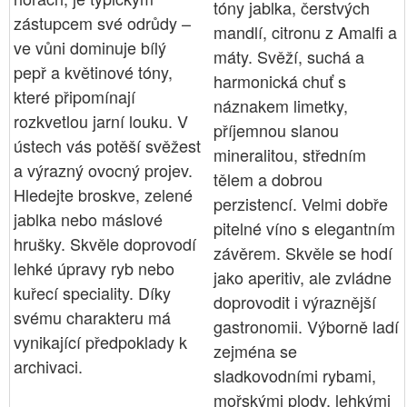
tóny jablka, čerstvých
zástupcem své odrůdy –
mandlí, citronu z Amalfi a
ve vůni dominuje bílý
máty. Svěží, suchá a
pepř a květinové tóny,
harmonická chuť s
které připomínají
náznakem limetky,
rozkvetlou jarní louku. V
příjemnou slanou
ústech vás potěší svěžest
mineralitou, středním
a výrazný ovocný projev.
tělem a dobrou
Hledejte broskve, zelené
perzistencí. Velmi dobře
jablka nebo máslové
pitelné víno s elegantním
hrušky. Skvěle doprovodí
závěrem. Skvěle se hodí
lehké úpravy ryb nebo
jako aperitiv, ale zvládne
kuřecí speciality. Díky
doprovodit i výraznější
svému charakteru má
gastronomii. Výborně ladí
vynikající předpoklady k
zejména se
archivaci.
sladkovodními rybami,
mořskými plody, lehkými