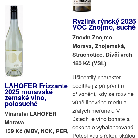
Ryzlink rýnský 2025
VOC Znojmo, suché
Znovín Znojmo
Morava, Znojemská,
Strachotice, Dívčí vrch
180 Kč (VSL)
Ušlechtilý charakter
LAHOFER Frizzante
pocítíte již při prvním
2025 moravské
přivonění, kdy se rozvine
zemské víno,
vůně lipového medu a
polosuché
zralých meruněk. V
Vinařství LAHOFER
ústech je víno bohaté a
Morava
dokonale vybalancované.
139 Kč (MBV, NCK, PER,
Potěší vás širokou škálou