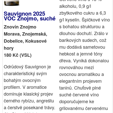
alkoholu, 0,9 g/l
zbytkového cukru a 6,3
Sauvignon 2025
VOC Znojmo, suché
g/l kyselin. Špičkové víno
s bohatou strukturou a
Znovín Znojmo
dlouhou dochutí. Zrálo v
Morava, Znojemská,
barikových sudech, což
Dobelice, Kokusové
mu dodává sametovou
hory
hebkost a jemné tóny
180 Kč (VSL)
dřeva. Vyniká dokonalou
Odrůdový Sauvignon je
rovnováhou mezi
charakteristický svým
ovocnou aromatikou a
bohatým ovocným
elegantním projevem
profilem. V aromatice
taninů. Chuťově plné
dominuje klasický projev
suché červené víno
černého rybízu, angreštu
doporučujeme ke
a čerstvě posekané trávy.
grilovanému červenému