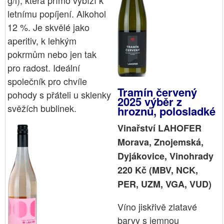
g/l), která přímo vybízí k
letnímu popíjení. Alkohol
12 %. Je skvělé jako
aperitiv, k lehkým
pokrmům nebo jen tak
pro radost. Ideální
společník pro chvíle
Tramín červený
pohody s přáteli u sklenky
2025 výběr z
svěžích bublinek.
hroznů, polosladké
Vinařství LAHOFER
Morava, Znojemská,
Dyjákovice, Vinohrady
220 Kč (MBV, NCK,
PER, UZM, VGA, VUD)
Víno jiskřivě zlatavé
barvy s jemnou