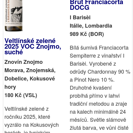
Brut Franciacorta
DOCG
I Barisèi
Itálie, Lombardia
989 Kč (BOR)
Veltlínské zelené
2025 VOC Znojmo,
Bílá šumivá Franciacorta
suché
Sempiterre z vinařství I
Znovín Znojmo
Barisèi. Vyrobené z
Morava, Znojemská,
odrůdy Chardonnay 90 %
Dobelice, Kokusové
a Pinot Nero 10 %.
hory
Druhotné kvašení
180 Kč (VSL)
probíhá přímo v lahvi
tradiční metodou a zraje
Veltlínské zelené z
na kalech minimálně 24
ročníku 2025, které
měsíců. Světle slámově
vyzrálo na Kokusových
žlutá barva, ve vůni čisté
horách, je typickým