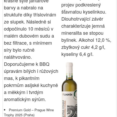
krásné sytě jantarové
projev podkreslený
barvy a nabralo na
šťavnatou kyselinkou.
struktuře díky tříslovinám
Dlouhotrvající závěr
ze slupek. Následně si
charakterizuje jemná
odpočinulo 10 měsíců v
mineralita se stopou
malém dubovém sudu a
bylinek. Alkohol 12,0 %,
bez filtrace, s minimem
zbytkový cukr 4,2 g/l,
síry bylo ručně
kyseliny 6,4 g/l.
naláhvováno.
Doporučujeme k BBQ
úpravám bílých i růžových
mas, k pikantním
pokrmům asijské kuchyně
a měkkým i tvrdým
aromatickým sýrům.
Premium Gold – Prague Wine
Trophy 2025 (Praha)