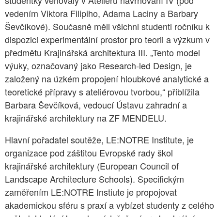
studentky věnovaly v Ateliéru navrhování IV (pod
vedením Viktora Filipiho, Adama Laciny a Barbary
Ševčíkové). Současně měli všichni studenti ročníku k
dispozici experimentální prostor pro teorii a výzkum v
předmětu Krajinářská architektura III. „Tento model
výuky, označovaný jako Research-led Design, je
založený na úzkém propojení hloubkové analytické a
teoretické přípravy s ateliérovou tvorbou,“ přiblížila
Barbara Ševčíková, vedoucí Ústavu zahradní a
krajinářské architektury na ZF MENDELU.
Hlavní pořadatel soutěže, LE:NOTRE Institute, je
organizace pod záštitou Evropské rady škol
krajinářské architektury (European Council of
Landscape Architecture Schools). Specifickým
zaměřením LE:NOTRE Instiute je propojovat
akademickou sféru s praxí a vybízet studenty z celého