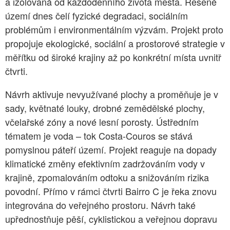
a izolovaná od každodenního života města. Řešené
území dnes čelí fyzické degradaci, sociálním
problémům i environmentálním výzvám. Projekt proto
propojuje ekologické, sociální a prostorové strategie v
měřítku od široké krajiny až po konkrétní místa uvnitř
čtvrti.
Návrh aktivuje nevyužívané plochy a proměňuje je v
sady, květnaté louky, drobné zemědělské plochy,
včelařské zóny a nové lesní porosty. Ústředním
tématem je voda – tok Costa-Couros se stává
pomyslnou páteří území. Projekt reaguje na dopady
klimatické změny efektivním zadržováním vody v
krajině, zpomalováním odtoku a snižováním rizika
povodní. Přímo v rámci čtvrti Bairro C je řeka znovu
integrována do veřejného prostoru. Návrh také
upřednostňuje pěší, cyklistickou a veřejnou dopravu