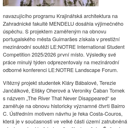
navazujícího programu Krajinářská architektura na
Zahradnické fakultě MENDELU dosáhla výjimečného
úspěchu. S projektem zaměřeným na obnovu
portugalského města Guimarães získala v prestižní
mezinárodní soutěži LE:NOTRE International Student
Competition 2025/2026 první místo. Výsledky své
práce minulý týden odprezentovaly na mezinárodní
odborné konferenci LE:NOTRE Landscape Forum.
Vítězný projekt studentek Kláry Bábalové, Terezie
Jančálkové, Elišky Oherové a Veroniky Čaban Tomek
s názvem „The River That Never Disappeared“ se
zaměřuje na obnovu historicky významné čtvrti Bairro
C. Ústředním motivem návrhu je řeka Costa-Couros,
která je v současnosti ve velké části území zatrubněná