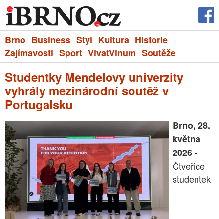
Brno
Business
Styl
Kultura
Historie
Zajímavosti
Sport
VivatVinum
Soutěže
Studentky Mendelovy univerzity
vyhrály mezinárodní soutěž v
Portugalsku
Brno, 28.
května
-
2026
Čtveřice
studentek